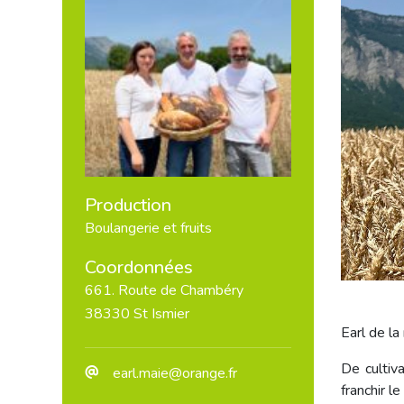
Production
Boulangerie et fruits
Coordonnées
661. Route de Chambéry
38330 St Ismier
Earl de la 
De cultiv
earl.maie@orange.fr
franchir le