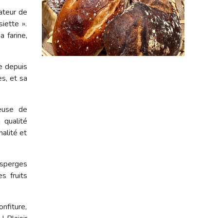
vateur de
iette ».
a farine,
ue depuis
s, et sa
ueuse de
 qualité
nalité et
 asperges
s fruits
nfiture,