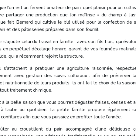
ue l’on est un fervent amateur de pain, quel plaisir pour un culti
ire partager une production que l’on maîtrise « du champ à l’ass
ue fait Bernard qui cultive le blé utilisé pour la confection de s
in et des pâtisseries préparés dans son fournil.
ir s’ajoute celui du travail en famille : avec son fils Loïc, qui évol
 en perpétuel décalage horaire, garant de vos fournées matinale
ilde, qui a récemment rejoint la structure.
s s’attachent à pratiquer une agriculture raisonnée, respect
nement avec gestion des suivis culturaux : afin de préserver la
et nutritionnelle de leurs produits, ils ont fait le choix de la saison
 tout traitement chimique.
st à la belle saison que vous pourrez déguster fraises, cerises et
 à l’aube au quotidien. La petite famille propose également se
confitures afin que vous puissiez en profiter toute l’année.
ter au croustillant du pain accompagné d’une délicieuse co