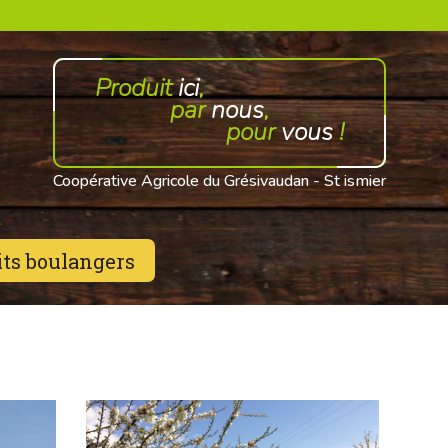
Produit
ici
,
par
nous
,
pour
vous
!
Coopérative Agricole du Grésivaudan
-
St ismier
ts boulangers