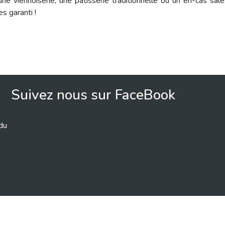
ne viennoiserie, une pâtisserie traditionnelle ou un en-cas salé 
es garanti !
Suivez nous sur FaceBook
 du