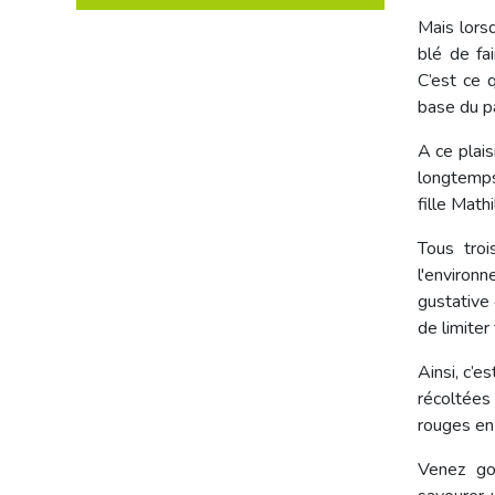
Mais lorsq
blé de fa
C’est ce q
base du pa
A ce plais
longtemps
fille Math
Tous troi
l'environ
gustative 
de limiter
Ainsi, c’e
récoltées
rouges en 
Venez goû