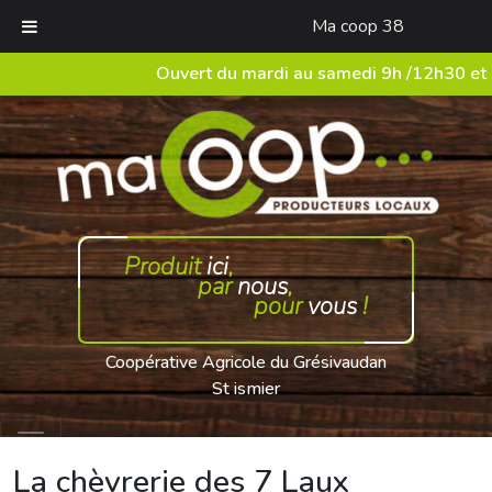
Ma coop 38
Ouvert du mardi au samedi 9h /12h30 et
Produit
ici
,
par
nous
,
pour
vous
!
Coopérative Agricole du Grésivaudan
St ismier
La chèvrerie des 7 Laux