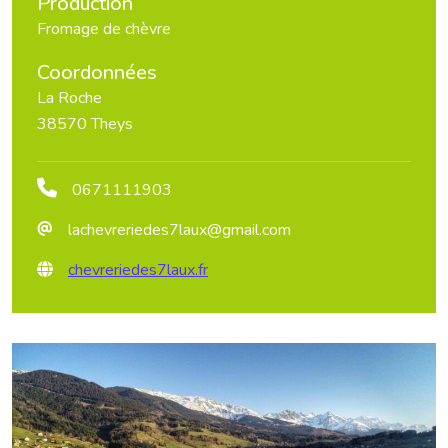
Production
Fromage de chèvre
Coordonnées
La Roche
38570 Theys
0671111903
lachevreriedes7laux@gmail.com
chevreriedes7laux.fr